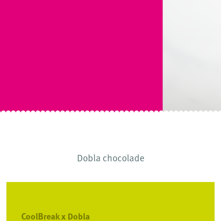
Dobla chocolade
CoolBreak x Dobla