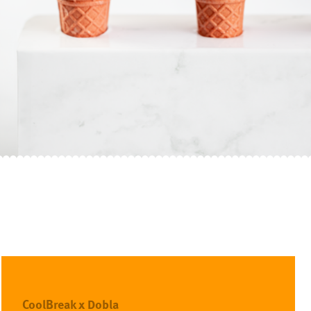
CoolBreak x Dobla