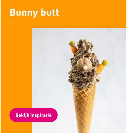
Bunny butt
Bekijk inspiratie