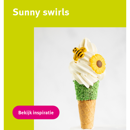
Sunny swirls
Bekijk inspiratie