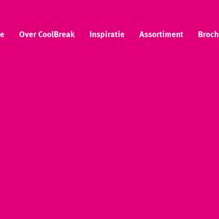
e
Over CoolBreak
Inspiratie
Assortiment
Broch