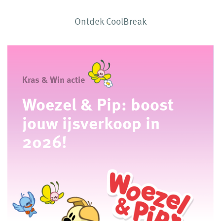
Ontdek CoolBreak
Kras & Win actie
Woezel & Pip: boost
jouw ijsverkoop in
2026!