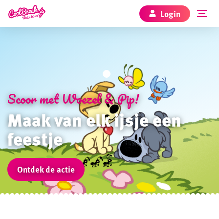
Login
Scoor met Woezel & Pip!
Maak van elk ijsje een
feestje
Ontdek de actie