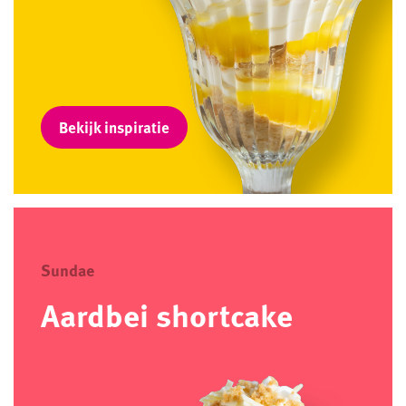
Bekijk inspiratie
Sundae
Aardbei shortcake