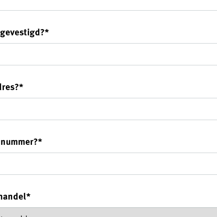
 gevestigd?
*
dres?
*
onnummer?
*
thandel
*