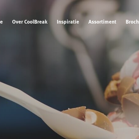
e
Over CoolBreak
Inspiratie
Assortiment
Broch