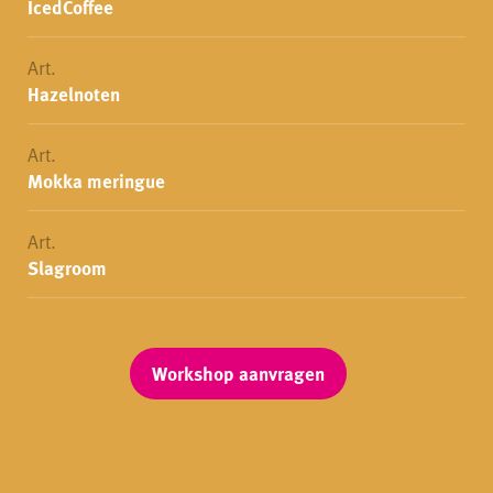
IcedCoffee
Art.
Hazelnoten
Art.
Mokka meringue
Art.
Slagroom
Workshop aanvragen